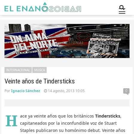
INTERNACIONAL
MÚSICA
Veinte años de Tindersticks
Por
Ignacio Sánchez
14 agosto, 2013 10:05
0
H
ace ya veinte años que los británicos
Tindersticks
,
capitaneados por la inconfundible voz de Stuart
Staples publicaron su homónimo debut. Veinte años