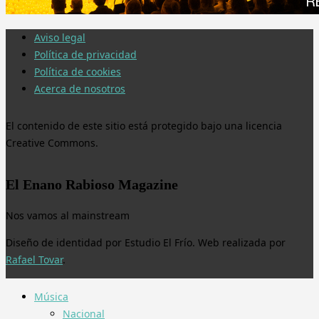
Aviso legal
Política de privacidad
Política de cookies
Acerca de nosotros
El contenido de este sitio está protegido bajo una licencia
Creative Commons.
El Enano Rabioso Magazine
Nos vamos al mainstream
Diseño de identidad por Estudio El Frío. Web realizada por
Rafael Tovar
.
Música
Nacional