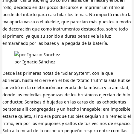
singular cantante, erigido como mesías de la fiesta y el buen
rollo, decidido en dar pocos discursos e imprimir un ritmo al
borde del infarto para casi hilar los temas. No importó mucho la
txalaparta vasca o el ukelele, que parecían más puestos a modo
de decoración que como instrumentos destacados, sobre todo
el primero, ya que su sonido a duras penas veía la luz
enmarañado por las bases y la pegada de la batería.
por Ignacio Sánchez
Desde las primeras notas de “Solar System”, con la que
abrieron, hasta el cierre en el bis de “Xtatic Truth” la sala But se
convirtió en la celebración acelerada de la música y la amistad,
donde las melodías pegadizas de los británicos ejercían de hilo
conductor. Sonrisas dibujadas en las caras de las ochocientas
personas allí congregadas y un hecho innegable: era imposible
estarse quieto, si no era porque tus pies seguían sin remedio el
ritmo, era por los empujones y saltos de tus vecinos de espacio.
Solo a la mitad de la noche un pequeño respiro entre comillas