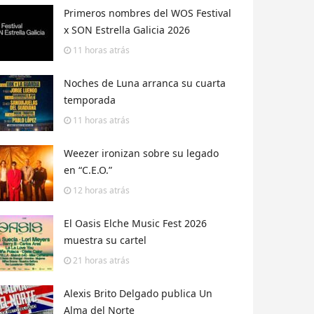
Primeros nombres del WOS Festival
x SON Estrella Galicia 2026
11 horas
atrás
Noches de Luna arranca su cuarta
temporada
11 horas
atrás
Weezer ironizan sobre su legado
en “C.E.O.”
12 horas
atrás
El Oasis Elche Music Fest 2026
muestra su cartel
21 horas
atrás
Alexis Brito Delgado publica Un
Alma del Norte