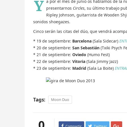
Y
a por el mes de junio os hablamos de la 
presentarnos
Circles
, su último trabajo p
Ripley Johnson, guitarrista de Wooden Shj
sonidos shoegazes.
Cinco serán las citas del dúo, que vendrá acompa
* 19 de septiembre:
Barcelona
(Sala Sidecar)
ENT
* 20 de septiembre:
San Sebastián
(Txiki Psych Fe
* 21 de septiembre:
Oviedo
(Humo Fest)
* 22 de septiembre:
Vitoria
(Sala Jimmy Jazz)
* 23 de septiembre:
Madrid
(Sala La Boite)
ENTRA
Tags:
Moon Duo
0
Compartir
Twittear