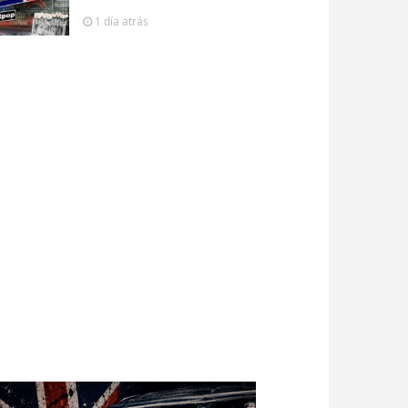
1 día
atrás