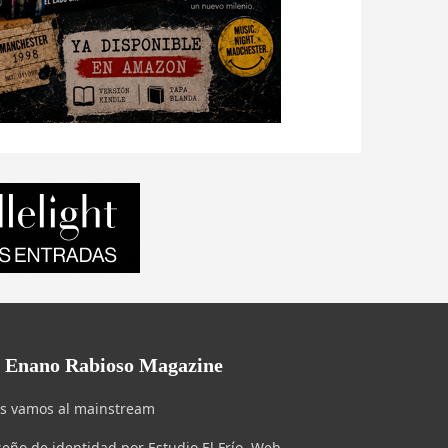
l Enano Rabioso Magazine
s vamos al mainstream
seño de identidad por Estudio El Frío. Web