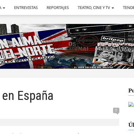
A
ENTREVISTAS
REPORTAJES
TEATRO, CINE Y TV
TEND
Pu
 en España
0
Úl