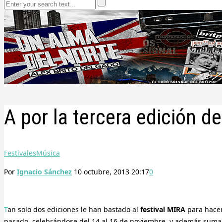
A por la tercera edición d
Festivales
Música
Por
Ignacio Sánchez
10 octubre, 2013 20:17
0
Tan solo dos ediciones le han bastado al
festival MIRA
para hacer
pasado, celebrándose del 14 al 16 de noviembre, y además suma 