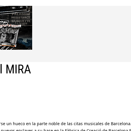
el MIRA
se un hueco en la parte noble de las citas musicales de Barcelona
nuevos enclaves a su base en la Fàbrica de Creació de Barcelona 