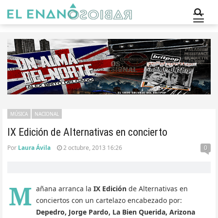
MÚSICA
NACIONAL
IX Edición de Alternativas en concierto
Por
Laura Ávila
2 octubre, 2013 16:26
0
M
añana arranca la
IX Edición
de Alternativas en
conciertos con un cartelazo encabezado por:
Depedro, Jorge Pardo, La Bien Querida, Arizona