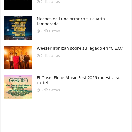
2 días
atrás
Noches de Luna arranca su cuarta
temporada
2 días
atrás
Weezer ironizan sobre su legado en “C.E.O.”
2 días
atrás
El Oasis Elche Music Fest 2026 muestra su
cartel
3 días
atrás