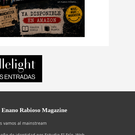
l Enano Rabioso Magazine
s vamos al mainstream
seño de identidad por Estudio El Frío. Web