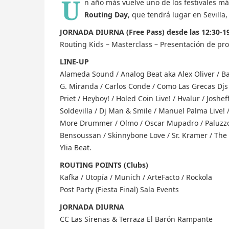
U
n año más vuelve uno de los festivales má
Routing Day
, que tendrá lugar en Sevill
JORNADA DIURNA (Free Pass) desde las 12:30-19
Routing Kids – Masterclass – Presentación de pro
LINE-UP
Alameda Sound / Analog Beat aka Alex Oliver / Bac
G. Miranda / Carlos Conde / Como Las Grecas Djs 
Priet / Heyboy! / Holed Coin Live! / Hvalur / Joshe
Soldevilla / Dj Man & Smile / Manuel Palma Live! 
More Drummer / Olmo / Oscar Mupadro / Paluzzo 
Bensoussan / Skinnybone Love / Sr. Kramer / The 
Ylia Beat.
ROUTING POINTS (Clubs)
Kafka / Utopía / Munich / ArteFacto / Rockola
Post Party (Fiesta Final) Sala Events
JORNADA DIURNA
CC Las Sirenas & Terraza El Barón Rampante