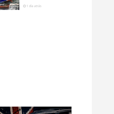
1 día
atrás