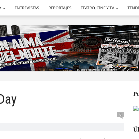
A
ENTREVISTAS
REPORTAJES
TEATRO, CINE Y TV
TEND
Pu
 Day
0
Úl