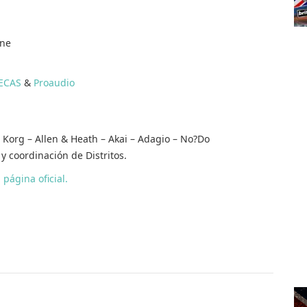
ine
ECAS
&
Proaudio
 Korg – Allen & Heath – Akai – Adagio – No?Do
y coordinación de Distritos.
u
página oficial.