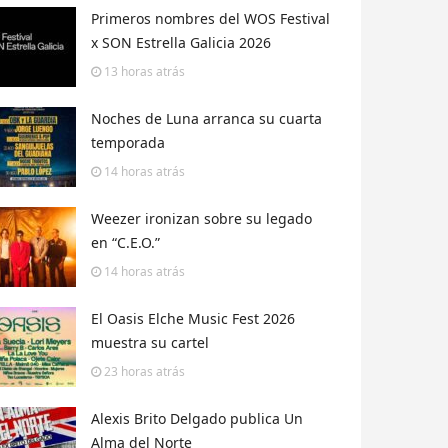
Primeros nombres del WOS Festival
x SON Estrella Galicia 2026
13 horas
atrás
Noches de Luna arranca su cuarta
temporada
14 horas
atrás
Weezer ironizan sobre su legado
en “C.E.O.”
14 horas
atrás
El Oasis Elche Music Fest 2026
muestra su cartel
23 horas
atrás
Alexis Brito Delgado publica Un
Alma del Norte