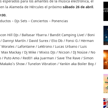
s esperados para los amantes de la música electrónica, el
a, en la Alameda de Hércules el próximo
sábado 26 de abril
.
:00.
ductos – Djs Sets – Conciertos – Ponencias
on Hill DJs / Baltasar Ybarra / Bandit Camping Live! / Boni
/ Dannyi Martín / David Surex / Elio Db / Fonsi G / Hërman
ff Morales / Lafontaine / Lektrono / Lucas Urbano / Luis
/ Max Mackay / Dj Mike / Mixiss DJs / Nicson / DJ Noüse / No
/ Puto Amo / Red01 aka Juarman / Save The Rave / Simon
Makako´s Show / Tunelon Vibration / Yankin aka Boiler Boy /