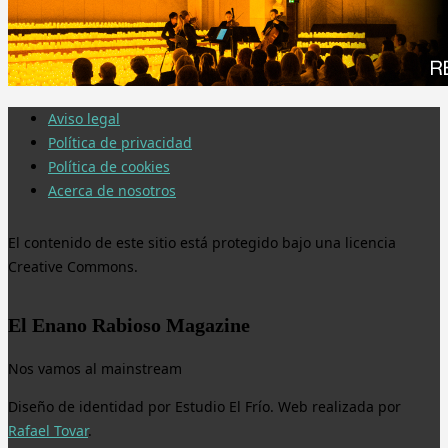
Aviso legal
Política de privacidad
Política de cookies
Acerca de nosotros
El contenido de este sitio está protegido bajo una licencia
Creative Commons.
El Enano Rabioso Magazine
Nos vamos al mainstream
Diseño de identidad por Estudio El Frío. Web realizada por
Rafael Tovar
.