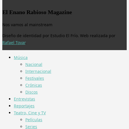
El Enano Rabioso Magazine
Nos vamos al mainstream
Diseño de identidad por Estudio El Frío. Web realizada por
Rafael Tovar
.
Música
Nacional
Internacional
Festivales
Crónicas
Discos
Entrevistas
Reportajes
Teatro, Cine y TV
Películas
Series