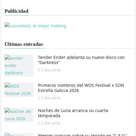
Publicidad
Últimas entradas
Tender Ender adelanta su nuevo disco con
“Darkness”
2 días
atrás
Primeros nombres del WOS Festival x SON
Estrella Galicia 2026
3 días
atrás
Noches de Luna arranca su cuarta
temporada
3 días
atrás
Weezer ironizan sobre su legado en “C.E.O.”