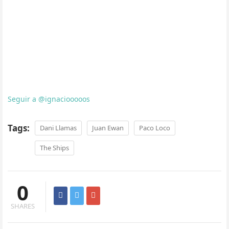
Seguir a @ignaciooooos
Tags:
Dani Llamas
Juan Ewan
Paco Loco
The Ships
0
SHARES