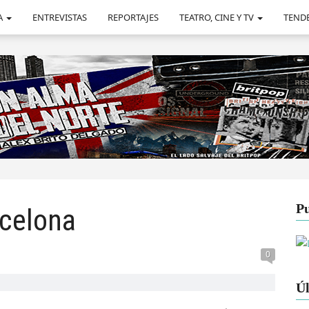
A
ENTREVISTAS
REPORTAJES
TEATRO, CINE Y TV
TEND
Pu
rcelona
0
Úl