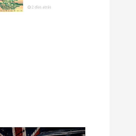
2 días
atrás