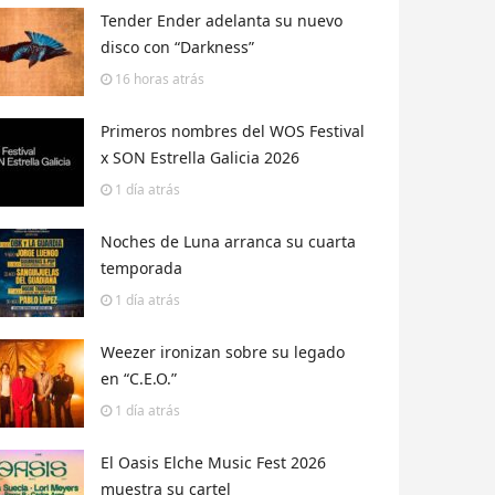
Tender Ender adelanta su nuevo
disco con “Darkness”
16 horas
atrás
Primeros nombres del WOS Festival
x SON Estrella Galicia 2026
1 día
atrás
Noches de Luna arranca su cuarta
temporada
1 día
atrás
Weezer ironizan sobre su legado
en “C.E.O.”
1 día
atrás
El Oasis Elche Music Fest 2026
muestra su cartel