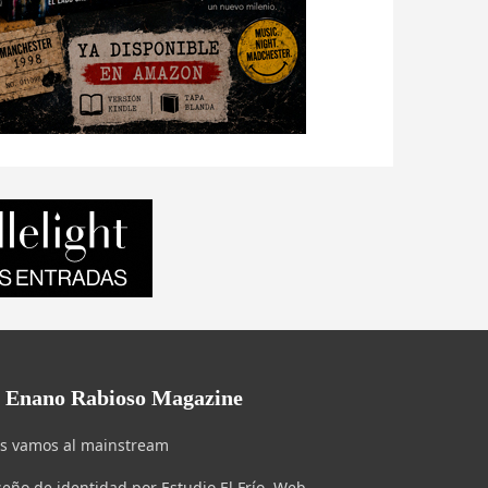
l Enano Rabioso Magazine
s vamos al mainstream
seño de identidad por Estudio El Frío. Web