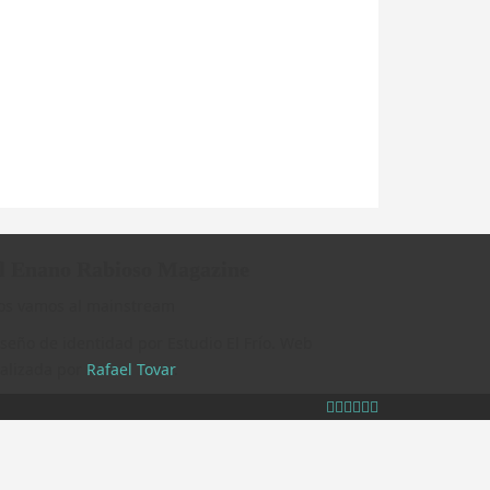
l Enano Rabioso Magazine
os vamos al mainstream
seño de identidad por Estudio El Frío. Web
ealizada por
Rafael Tovar
.