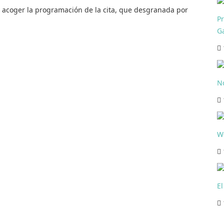
e acoger la programación de la cita, que desgranada por
P
Ga
N
We
El