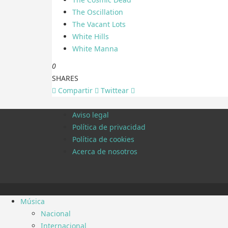
The Oscillation
The Vacant Lots
White Hills
White Manna
0
SHARES
Compartir
Twittear
Aviso legal
Política de privacidad
Política de cookies
Acerca de nosotros
Música
Nacional
Internacional