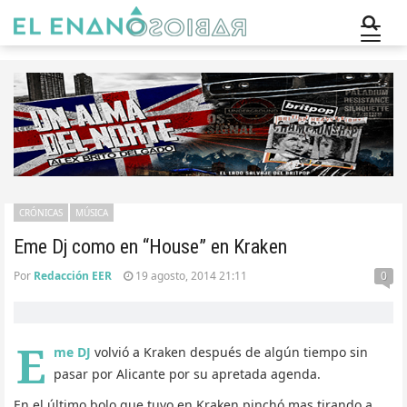
CRÓNICAS
MÚSICA
Eme Dj como en “House” en Kraken
Por
Redacción EER
19 agosto, 2014 21:11
0
E
me DJ
volvió a Kraken después de algún tiempo sin
pasar por Alicante por su apretada agenda.
En el último bolo que tuvo en Kraken pinchó mas tirando a