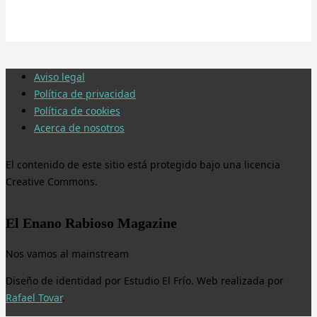
Aviso legal
Política de privacidad
Política de cookies
Acerca de nosotros
El contenido de este sitio está protegido bajo una licencia
Creative Commons.
El Enano Rabioso Magazine
Nos vamos al mainstream
Diseño de identidad por Estudio El Frío. Web realizada por
Rafael Tovar
.