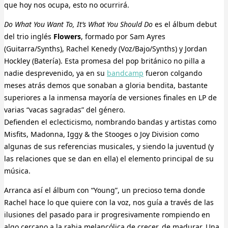
que hoy nos ocupa, esto no ocurrirá.
Do What You Want To, It’s What You Should Do
es el álbum debut
del trio inglés
Flowers
, formado por Sam Ayres
(Guitarra/Synths), Rachel Kenedy (Voz/Bajo/Synths) y Jordan
Hockley (Batería). Esta promesa del pop británico no pilla a
nadie desprevenido, ya en su
bandcamp
fueron colgando
meses atrás demos que sonaban a gloria bendita, bastante
superiores a la inmensa mayoría de versiones finales en LP de
varias “vacas sagradas” del género.
Defienden el eclecticismo, nombrando bandas y artistas como
Misfits, Madonna, Iggy & the Stooges o Joy Division como
algunas de sus referencias musicales, y siendo la juventud (y
las relaciones que se dan en ella) el elemento principal de su
música.
Arranca así el álbum con “Young”, un precioso tema donde
Rachel hace lo que quiere con la voz, nos guía a través de las
ilusiones del pasado para ir progresivamente rompiendo en
algo cercano a la rabia melancólica de crecer, de madurar. Una