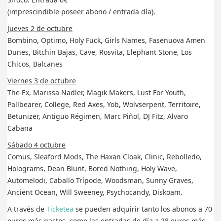
(imprescindible poseer abono / entrada día).
Jueves 2 de octubre
Bombino, Optimo, Holy Fuck, Girls Names, Fasenuova Amen
Dunes, Bitchin Bajas, Cave, Rosvita, Elephant Stone, Los
Chicos, Balcanes
Viernes 3 de octubre
The Ex, Marissa Nadler, Magik Makers, Lust For Youth,
Pallbearer, College, Red Axes, Yob, Wolvserpent, Territoire,
Betunizer, Antiguo Régimen, Marc Piñol, DJ Fitz, Alvaro
Cabana
Sábado 4 octubre
Comus, Sleaford Mods, The Haxan Cloak, Clinic, Rebolledo,
Holograms, Dean Blunt, Bored Nothing, Holy Wave,
Automelodi, Caballo Trípode, Woodsman, Sunny Graves,
Ancient Ocean, Will Sweeney, Psychocandy, Diskoam.
A través de
Ticketea
se pueden adquirir tanto los abonos a 70
euros más gastos, como las entradas de día a 28 euros más