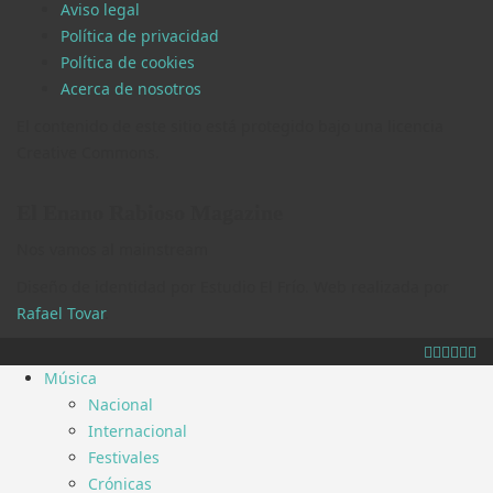
Aviso legal
Política de privacidad
Política de cookies
Acerca de nosotros
El contenido de este sitio está protegido bajo una licencia
Creative Commons.
El Enano Rabioso Magazine
Nos vamos al mainstream
Diseño de identidad por Estudio El Frío. Web realizada por
Rafael Tovar
.
Música
Nacional
Internacional
Festivales
Crónicas