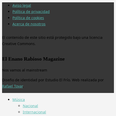
Aviso legal
Política de privacidad
Política de cookies
Acerca de nosotros
El contenido de este sitio está protegido bajo una licencia
Creative Commons.
El Enano Rabioso Magazine
Nos vamos al mainstream
Diseño de identidad por Estudio El Frío. Web realizada por
Rafael Tovar
.
Música
Nacional
Internacional