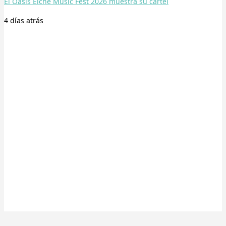
El Oasis Elche Music Fest 2026 muestra su cartel
4 días
atrás