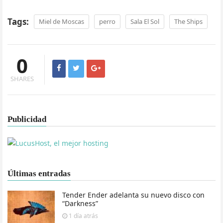
Tags:
Miel de Moscas
perro
Sala El Sol
The Ships
0
SHARES
Publicidad
Últimas entradas
Tender Ender adelanta su nuevo disco con
“Darkness”
1 día
atrás