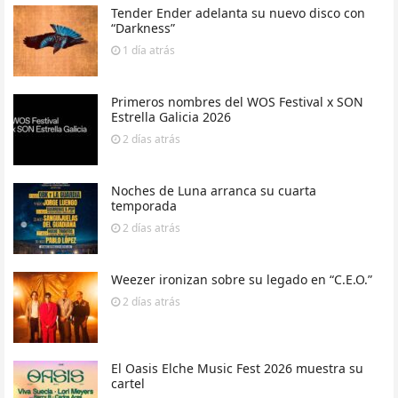
Tender Ender adelanta su nuevo disco con
“Darkness”
1 día
atrás
Primeros nombres del WOS Festival x SON
Estrella Galicia 2026
2 días
atrás
Noches de Luna arranca su cuarta
temporada
2 días
atrás
Weezer ironizan sobre su legado en “C.E.O.”
2 días
atrás
El Oasis Elche Music Fest 2026 muestra su
cartel