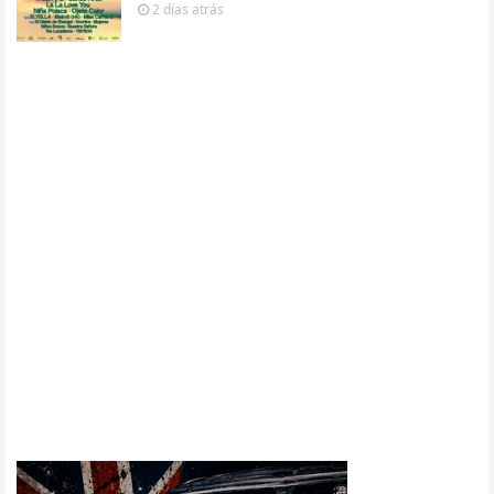
2 días
atrás