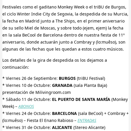
Festivales como el gaditano Monkey Week o el triBU de Burgos,
el ciclo Winter Indie City de Segovia, la despedida de su Murcia,
la fecha en Madrid junto a The Ships, en el primer aniversario
de su sello Miel de Moscas, y sobre todo (ejem, ejem) la fecha
en la sala BeCool de Barcelona dentro de nuestra fiesta de 11º
aniversario, donde actuarán junto a Combray y (lo:muêso), son
algunas de las fechas que les quedan a estos cuatro músicos.
Los detalles de la gira de despedida os los dejamos a
continuación:
* Viernes 26 de Septiembre:
BURGOS
(triBU Festival)
* Viernes 10 de Octubre:
GRANADA
(sala Planta Baja)
presentación de Milivingroom.com
* Sábado 11 de Octubre:
EL PUERTO DE SANTA MARÍA
(Monkey
Week) –
ABONOS
* Viernes 24 de Octubre:
BARCELONA
(sala BeCool) + Combray +
(lo:muêso) – Fiesta El Enano Rabioso –
ENTRADAS
* Viernes 31 de Octubre:
ALICANTE
(Stereo Alicante)