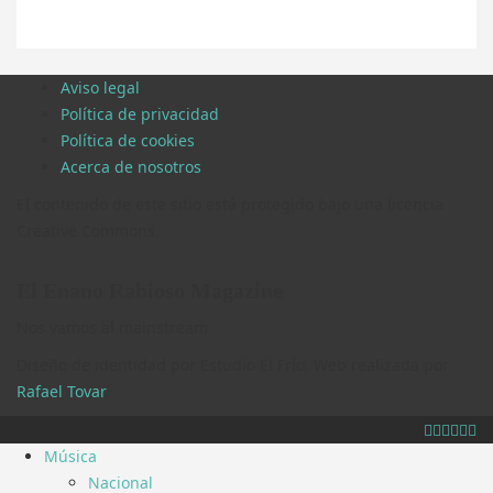
Aviso legal
Política de privacidad
Política de cookies
Acerca de nosotros
El contenido de este sitio está protegido bajo una licencia
Creative Commons.
El Enano Rabioso Magazine
Nos vamos al mainstream
Diseño de identidad por Estudio El Frío. Web realizada por
Rafael Tovar
.
Música
Nacional