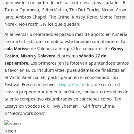
ha movido a un sinfín de artistas entre esas dos ciudades: El
Turista Optimista, Gilbertástico, The Dirt Tracks, Nixon, Crow
Jane, Ambros Chapel, The Crime, Kinsey, Reno, Monte Terror,
Norek, No-Frosth… ¡Y los que quedan!
Al aniversario celebrado el pasado mes de agosto en Almería
se une la fiesta que completa este binomio cumpleañero. La
sala Matisse
de Valencia albergará los conciertos de
Gypsy
Casino
,
Nixon
y
Galavera
el próximo
sábado 27 de
septiembre
. Los primeros (en la foto) van apuntándose tantos
a favor en su currículum vitae, pues además de finalistas en
el Vinilo Valencia 5.0, participaron en el consolidado Low
Festival. Frescos y festivos,
Gypsy Casino
tira de rock’n’roll
clásico preponderantemente acústico, con varios destellos de
talento compositivo vislumbrados en canciones como “Ten
Essays on Voodoo Folk”, “My Shaman”, “Girl from China”
o “Negro work song”.
Nixon