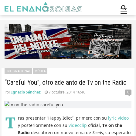
INTERNACIONAL
MÚSICA
“Careful You”, otro adelanto de Tv on the Radio
Por
Ignacio Sánchez
7 octubre, 2014 16:46
0
T
ras presentar “Happy Idiot”, primero con su
lyric video
y posteriormente con su
videoclip
oficial,
Tv on the
Radio
descubren un nuevo tema de
Seeds
, su esperado