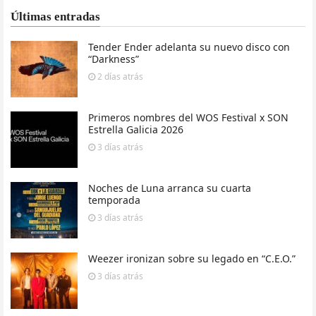
Últimas entradas
Tender Ender adelanta su nuevo disco con
“Darkness”
2 días
atrás
Primeros nombres del WOS Festival x SON
Estrella Galicia 2026
3 días
atrás
Noches de Luna arranca su cuarta
temporada
3 días
atrás
Weezer ironizan sobre su legado en “C.E.O.”
3 días
atrás