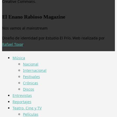
Creative Commons.
El Enano Rabioso Magazine
Nos vamos al mainstream
Diseño de identidad por Estudio El Frío. Web realizada por
Rafael Tovar
.
Música
Nacional
Internacional
Festivales
Crónicas
Discos
Entrevistas
Reportajes
Teatro, Cine y TV
Películas