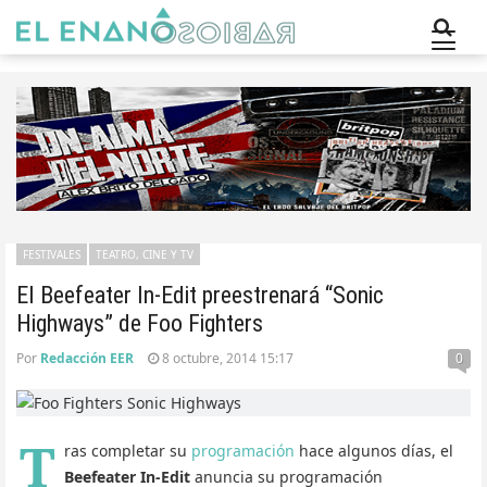
FESTIVALES
TEATRO, CINE Y TV
El Beefeater In-Edit preestrenará “Sonic
Highways” de Foo Fighters
Por
Redacción EER
8 octubre, 2014 15:17
0
T
ras completar su
programación
hace algunos días, el
Beefeater In-Edit
anuncia su programación