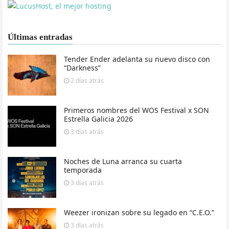
Últimas entradas
Tender Ender adelanta su nuevo disco con
“Darkness”
2 días
atrás
Primeros nombres del WOS Festival x SON
Estrella Galicia 2026
3 días
atrás
Noches de Luna arranca su cuarta
temporada
3 días
atrás
Weezer ironizan sobre su legado en “C.E.O.”
3 días
atrás