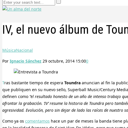
IV, el nuevo álbum de Toun
Música
Nacional
Por
Ignacio Sánchez
29 octubre, 2014 15:00
0
Tras bastante tiempo de espera
Toundra
anuncian al fin la publi
que publiquen en su nuevo sello, Superball Music/Century Media, 
definen como
“el resultado honesto de un año de intenso trabajo q
afrontar la grabación. ‘IV’ resume la historia de Toundra pero tamb
agresividad. Evolución, pero sin dejar de lado las raíces de nuestro s
Como ya os
comentamos
hace un par de meses la banda tiene pl
en la localidad francesa de Saint-Jéan-De-Védas, pero que suma 