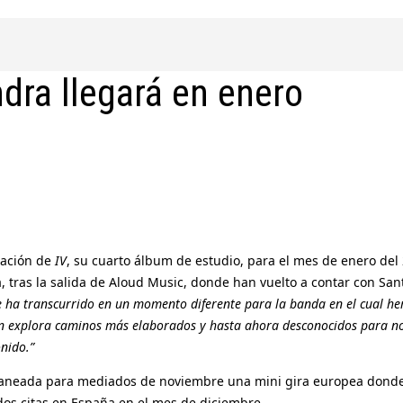
dra llegará en enero
cación de
IV
, su cuarto álbum de estudio, para el mes de enero del
tras la salida de Aloud Music, donde han vuelto a contar con Sant
ue ha transcurrido en un momento diferente para la banda en el cual h
ién explora caminos más elaborados y hasta ahora desconocidos para no
onido.”
aneada para mediados de noviembre una mini gira europea donde ca
dos citas en España en el mes de diciembre.