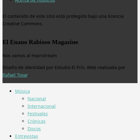
El contenido de este sitio está protegido bajo una licencia
Creative Commons.
El Enano Rabioso Magazine
Nos vamos al mainstream
Diseño de identidad por Estudio El Frío. Web realizada por
Rafael Tovar
.
Música
Nacional
Internacional
Festivales
Crónicas
Discos
Entrevistas