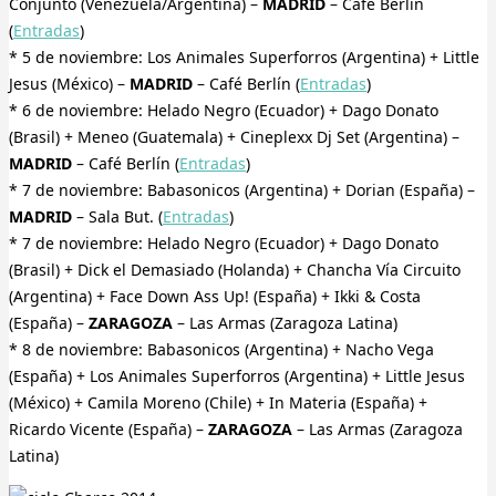
Conjunto (Venezuela/Argentina) –
MADRID
– Café Berlín
(
Entradas
)
* 5 de noviembre: Los Animales Superforros (Argentina) + Little
Jesus (México) –
MADRID
– Café Berlín (
Entradas
)
* 6 de noviembre: Helado Negro (Ecuador) + Dago Donato
(Brasil) + Meneo (Guatemala) + Cineplexx Dj Set (Argentina) –
MADRID
– Café Berlín (
Entradas
)
* 7 de noviembre: Babasonicos (Argentina) + Dorian (España) –
MADRID
– Sala But. (
Entradas
)
* 7 de noviembre: Helado Negro (Ecuador) + Dago Donato
(Brasil) + Dick el Demasiado (Holanda) + Chancha Vía Circuito
(Argentina) + Face Down Ass Up! (España) + Ikki & Costa
(España) –
ZARAGOZA
– Las Armas (Zaragoza Latina)
* 8 de noviembre: Babasonicos (Argentina) + Nacho Vega
(España) + Los Animales Superforros (Argentina) + Little Jesus
(México) + Camila Moreno (Chile) + In Materia (España) +
Ricardo Vicente (España) –
ZARAGOZA
– Las Armas (Zaragoza
Latina)