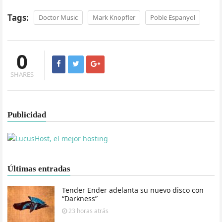
Tags:
Doctor Music
Mark Knopfler
Poble Espanyol
0
SHARES
Publicidad
Últimas entradas
Tender Ender adelanta su nuevo disco con
“Darkness”
23 horas
atrás