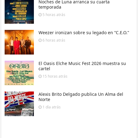
Noches de Luna arranca su cuarta
temporada
5 horas
atrás
Weezer ironizan sobre su legado en “C.E.O.”
6 horas
atrás
El Oasis Elche Music Fest 2026 muestra su
cartel
15 horas
atrás
Alexis Brito Delgado publica Un Alma del
Norte
1 día
atrás