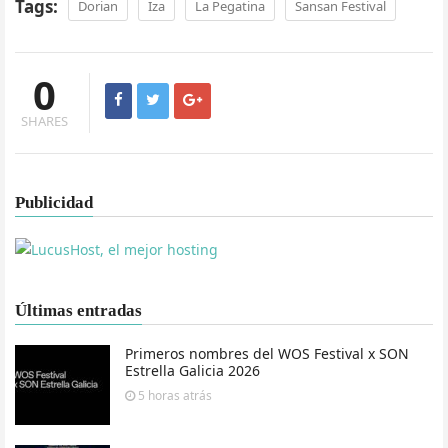
Tags:
Dorian
Iza
La Pegatina
Sansan Festival
0
SHARES
Publicidad
Últimas entradas
Primeros nombres del WOS Festival x SON
Estrella Galicia 2026
5 horas
atrás