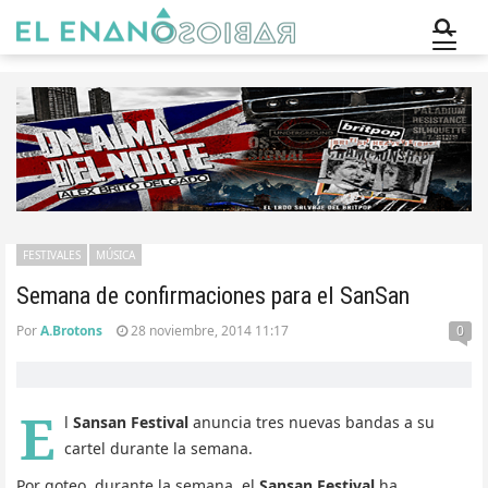
FESTIVALES
MÚSICA
Semana de confirmaciones para el SanSan
Por
A.Brotons
28 noviembre, 2014 11:17
0
E
l
Sansan Festival
anuncia tres nuevas bandas a su
cartel durante la semana.
Por goteo, durante la semana, el
Sansan Festival
ha