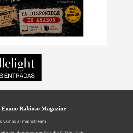
l Enano Rabioso Magazine
s vamos al mainstream
seño de identidad por Estudio El Frío. Web