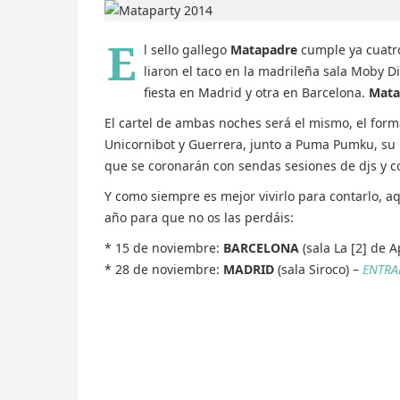
E
l sello gallego
Matapadre
cumple ya cuatro 
liaron el taco en la madrileña sala Moby D
fiesta en Madrid y otra en Barcelona.
Mata
El cartel de ambas noches será el mismo, el form
Unicornibot y Guerrera, junto a Puma Pumku, su 
que se coronarán con sendas sesiones de djs y c
Y como siempre es mejor vivirlo para contarlo, aq
año para que no os las perdáis:
* 15 de noviembre:
BARCELONA
(sala La [2] de A
* 28 de noviembre:
MADRID
(sala Siroco) –
ENTRA