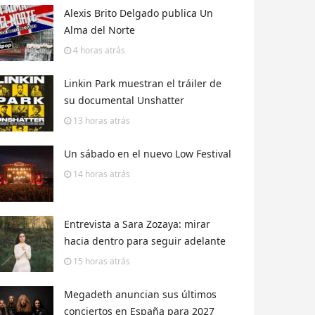
Alexis Brito Delgado publica Un
Alma del Norte
4 horas
atrás
Linkin Park muestran el tráiler de
su documental Unshatter
13 horas
atrás
Un sábado en el nuevo Low Festival
14 horas
atrás
Entrevista a Sara Zozaya: mirar
hacia dentro para seguir adelante
15 horas
atrás
Megadeth anuncian sus últimos
conciertos en España para 2027