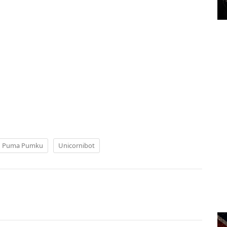
Puma Pumku
Unicornibot