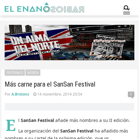
FESTIVALES
MÚSICA
Más carne para el SanSan Festival
Por
A.Brotons
14 noviembre, 2014 20:54
0
E
l
SanSan Festival
añade más nombres a su II edición.
La organización del
SanSan Festival
ha añadido más
nombres a su cartel de la próxima edición, que os