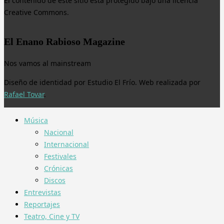
El contenido de este sitio está protegido bajo una licencia
Creative Commons.
El Enano Rabioso Magazine
Nos vamos al mainstream
Diseño de identidad por Estudio El Frío. Web realizada por
Rafael Tovar
.
Música
Nacional
Internacional
Festivales
Crónicas
Discos
Entrevistas
Reportajes
Teatro, Cine y TV