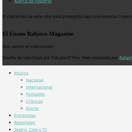
Acerca de nosotros
El contenido de este sitio está protegido bajo una licencia Crea
El Enano Rabioso Magazine
Nos vamos al mainstream
Diseño de identidad por Estudio El Frío. Web realizada por
Rafael
Música
Nacional
Internacional
Festivales
Crónicas
Discos
Entrevistas
Reportajes
Teatro, Cine y TV