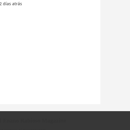
2 días
atrás
l Enano Rabioso Magazine