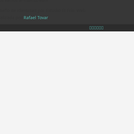
os vamos al mainstream
seño de identidad por Estudio El Frío. Web
ealizada por
Rafael Tovar
.