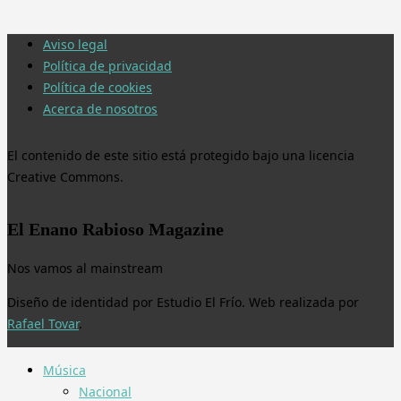
Aviso legal
Política de privacidad
Política de cookies
Acerca de nosotros
El contenido de este sitio está protegido bajo una licencia
Creative Commons.
El Enano Rabioso Magazine
Nos vamos al mainstream
Diseño de identidad por Estudio El Frío. Web realizada por
Rafael Tovar
.
Música
Nacional