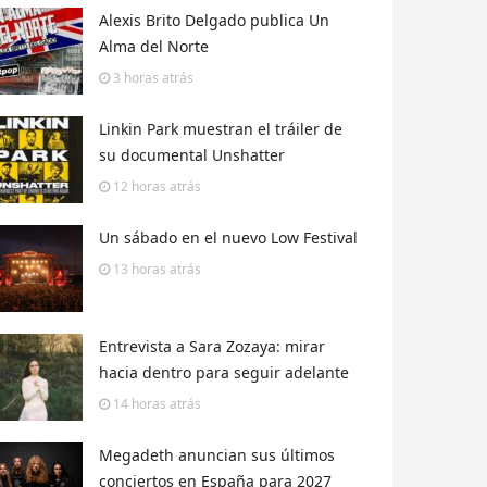
Alexis Brito Delgado publica Un
Alma del Norte
3 horas
atrás
Linkin Park muestran el tráiler de
su documental Unshatter
12 horas
atrás
Un sábado en el nuevo Low Festival
13 horas
atrás
Entrevista a Sara Zozaya: mirar
hacia dentro para seguir adelante
14 horas
atrás
Megadeth anuncian sus últimos
conciertos en España para 2027