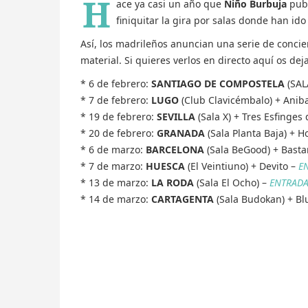
H
ace ya casi un año que
Niño Burbuja
pub
finiquitar la gira por salas donde han i
Así, los madrileños anuncian una serie de concie
material. Si quieres verlos en directo aquí os de
* 6 de febrero:
SANTIAGO DE COMPOSTELA
(SAL
* 7 de febrero:
LUGO
(Club Clavicémbalo) + Aniba
* 19 de febrero:
SEVILLA
(Sala X) + Tres Esfinges 
* 20 de febrero:
GRANADA
(Sala Planta Baja) + 
* 6 de marzo:
BARCELONA
(Sala BeGood) + Basta
* 7 de marzo:
HUESCA
(El Veintiuno) + Devito –
E
* 13 de marzo:
LA RODA
(Sala El Ocho) –
ENTRADA
* 14 de marzo:
CARTAGENTA
(Sala Budokan) + Bl