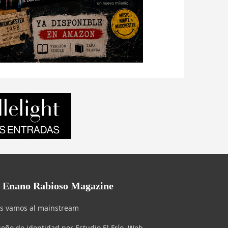
l Enano Rabioso Magazine
s vamos al mainstream
seño de identidad por Estudio El Frío. Web