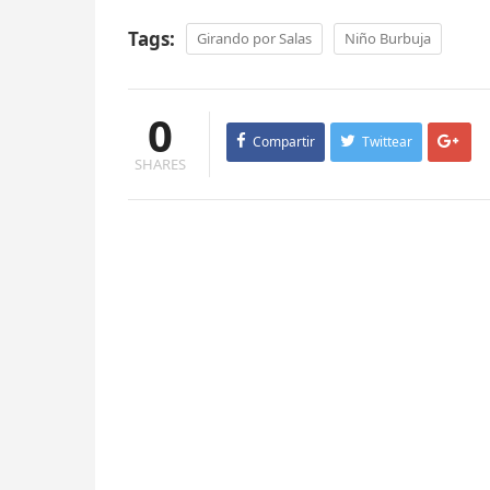
Tags:
Girando por Salas
Niño Burbuja
0
Compartir
Twittear
SHARES