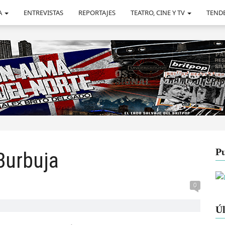
A
ENTREVISTAS
REPORTAJES
TEATRO, CINE Y TV
TEND
Pu
 Burbuja
0
Úl