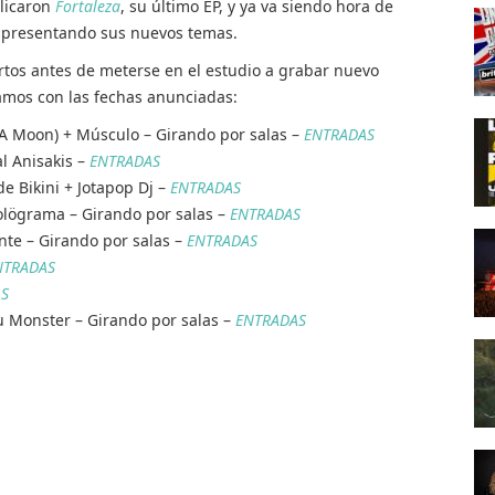
licaron
Fortaleza
, su último EP, y ya va siendo hora de
do presentando sus nuevos temas.
rtos antes de meterse en el estudio a grabar nuevo
jamos con las fechas anunciadas:
A Moon) + Músculo – Girando por salas –
ENTRADAS
l Anisakis –
ENTRADAS
de Bikini + Jotapop Dj –
ENTRADAS
Holögrama – Girando por salas –
ENTRADAS
nte – Girando por salas –
ENTRADAS
NTRADAS
S
u Monster – Girando por salas –
ENTRADAS