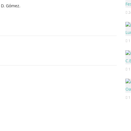
o D. Gómez.
2
1
1
1