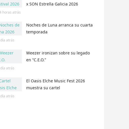
x SON Estrella Galicia 2026
4 horas
atrás
Noches de Luna arranca su cuarta
temporada
 día
atrás
Weezer ironizan sobre su legado
en “C.E.O.”
 día
atrás
El Oasis Elche Music Fest 2026
muestra su cartel
 día
atrás