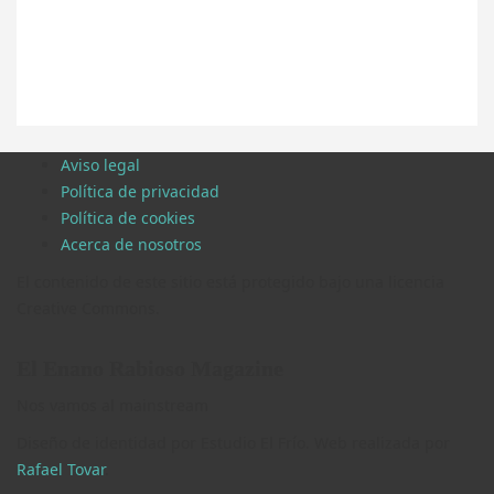
Aviso legal
Política de privacidad
Política de cookies
Acerca de nosotros
El contenido de este sitio está protegido bajo una licencia
Creative Commons.
El Enano Rabioso Magazine
Nos vamos al mainstream
Diseño de identidad por Estudio El Frío. Web realizada por
Rafael Tovar
.