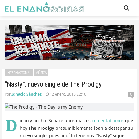
INTERNACIONAL
MÚSICA
“Nasty”, nuevo single de The Prodigy
Por
Ignacio Sánchez
12 enero, 2015 22:16
0
D
icho y hecho. Si hace unos días os
comentábamos
que
hoy
The Prodigy
presumiblemente iban a destapar su
nuevo single, pues aquí lo tenemos. “Nasty” sigue