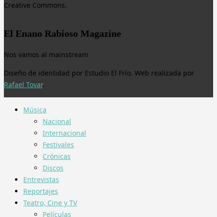
Creative Commons.
El Enano Rabioso Magazine
Nos vamos al mainstream
Diseño de identidad por Estudio El Frío. Web realizada por
Rafael Tovar
.
Música
Nacional
Internacional
Festivales
Crónicas
Discos
Entrevistas
Reportajes
Teatro, Cine y TV
Películas