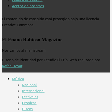
Acerca de nosotros
El contenido de este sitio está protegido bajo una licencia
Creative Commons.
El Enano Rabioso Magazine
Nos vamos al mainstream
Diseño de identidad por Estudio El Frío. Web realizada por
Rafael Tovar
.
Música
Nacional
Internacional
Festivales
Crónicas
Discos