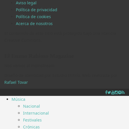
Aviso legal
Política de privacidad
Política de cookies
Acerca de nosotros
El contenido de este sitio está protegido bajo una licencia
Creative Commons.
El Enano Rabioso Magazine
Nos vamos al mainstream
Diseño de identidad por Estudio El Frío. Web realizada por
Rafael Tovar
.
Música
Nacional
Internacional
Festivales
Crónicas