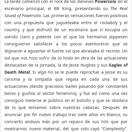
La tarde comenzó con el rock de los daneses
Powersolo
en el
escenario principal, el BB King, presentando su
The Real
Sound of Powersolo
. Las primeras sensaciones fueron positivas
con una propuesta que jugueteaba entre el rockabily y el
country, y que disfrutó de un escenario que sí escupía un
sonido claro y potente con el que los hermanos Jeppesen
consiguieron satisfacer a los pocos aventureros que se
dignaron a aguantar el fuerte sol que abrasaba el recinto. Un
sol que nos hizo sufrir de lo lindo en otra de las actuaciones
destacadas de la jornada, la de Jesse Hughes y sus
Eagles of
Death Metal
. Si algo no se le puede reprochar a Jesse es su
carisma y la simpatía que regala en cada una de sus
actuaciones (desde graciosos bailes pasando por constantes
besos y guiños al sector femenino), y fue así como una vez
consiguió meterse al público en el bolsillo y que se olvidara
de lo que teníamos sobre nuestras cabezas. Después de
anunciar por fin nuevo trabajo tras siete años en blanco, su
concierto anduvo más por un repaso de sus hits que por
mostrarnos nuevo material, del que solo cayó “Complexity”.