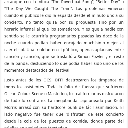
arranque con la mítica “The Roverboat Song”, “Better Day” o
“The Day We Caught The Train”. Los problemas vinieron
cuando el público le dio la espalda desde el minuto uno a su
concierto, no tanto quizá por su propuesta sino por un
horario infernal al que los sometieron. Y es que a nadie con
sentido se le ocurriría programarlos pasadas las doce de la
noche cuando podían haber encajado muchísimo mejor al
caer el sol. Una frialdad en el público, apenas aplausos entre
canción y canción, que se trasladó a Simon Fowler y el resto
de la banda, desluciendo lo que podía haber sido uno de los
momentos destacados del festival.
Justo antes de los OCS,
OFF!
destrozaron los tímpanos de
todos los asistentes. Toda la falta de fuerza que sufrieron
Ocean Colour Scene o Mastodon, los californianos disfrutaron
de todo lo contrario. La megabanda capitaneada por Keith
Morris arrasó con su hardcore punk de fácil asimilación. El
lado negativo fue tener que “disfrutar” de este concierto
desde la cola de los puestos de comida, donde parte del
público se agolpó tras Mastodon.