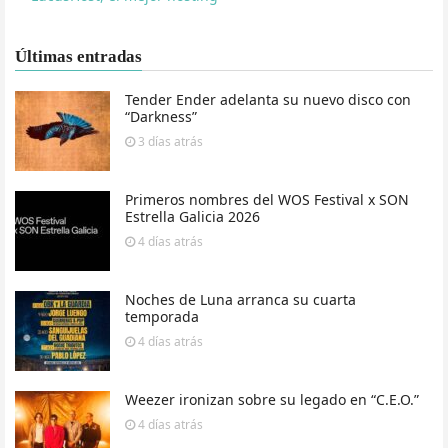
Últimas entradas
Tender Ender adelanta su nuevo disco con
“Darkness”
3 días
atrás
Primeros nombres del WOS Festival x SON
Estrella Galicia 2026
4 días
atrás
Noches de Luna arranca su cuarta
temporada
4 días
atrás
Weezer ironizan sobre su legado en “C.E.O.”
4 días
atrás