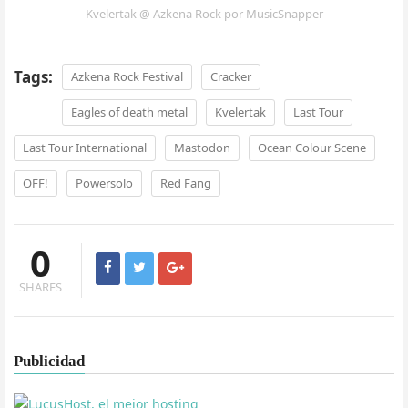
Kvelertak @ Azkena Rock por MusicSnapper
Tags:
Azkena Rock Festival
Cracker
Eagles of death metal
Kvelertak
Last Tour
Last Tour International
Mastodon
Ocean Colour Scene
OFF!
Powersolo
Red Fang
0
SHARES
Publicidad