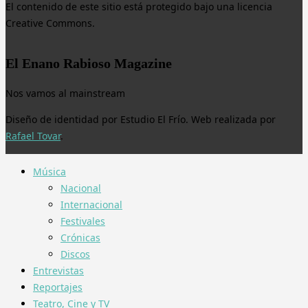
El contenido de este sitio está protegido bajo una licencia
Creative Commons.
El Enano Rabioso Magazine
Nos vamos al mainstream
Diseño de identidad por Estudio El Frío. Web realizada por
Rafael Tovar
.
Música
Nacional
Internacional
Festivales
Crónicas
Discos
Entrevistas
Reportajes
Teatro, Cine y TV