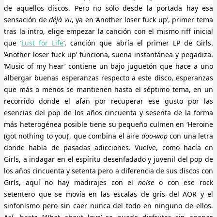
de aquellos discos. Pero no sólo desde la portada hay esa
sensación de
déjà vu
, ya en ‘Another loser fuck up’, primer tema
tras la intro, elige empezar la canción con el mismo riff inicial
que ‘
Lust for Life
‘, canción que abría el primer LP de Girls.
‘Another loser fuck up’ funciona, suena instantánea y pegadiza.
‘Music of my hear’ contiene un bajo juguetón que hace a uno
albergar buenas esperanzas respecto a este disco, esperanzas
que más o menos se mantienen hasta el séptimo tema, en un
recorrido donde el afán por recuperar ese gusto por las
esencias del pop de los años cincuenta y sesenta de la forma
más heterogénea posible tiene su pequeño culmen en ‘Heroine
(got nothing to you)’, que combina el aire
doo-wop
con una letra
donde habla de pasadas adicciones. Vuelve, como hacía en
Girls, a indagar en el espíritu desenfadado y juvenil del pop de
los años cincuenta y setenta pero a diferencia de sus discos con
Girls, aquí no hay madirajes con el
noise
o con ese rock
setentero que se movía en las escalas de gris del AOR y el
sinfonismo pero sin caer nunca del todo en ninguno de ellos.