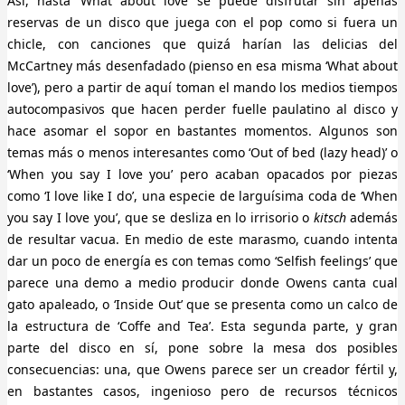
Así, hasta ‘What about love’ se puede disfrutar sin apenas
reservas de un disco que juega con el pop como si fuera un
chicle, con canciones que quizá harían las delicias del
McCartney más desenfadado (pienso en esa misma ‘What about
love’), pero a partir de aquí toman el mando los medios tiempos
autocompasivos que hacen perder fuelle paulatino al disco y
hace asomar el sopor en bastantes momentos. Algunos son
temas más o menos interesantes como ‘Out of bed (lazy head)’ o
‘When you say I love you’ pero acaban opacados por piezas
como ‘I love like I do’, una especie de larguísima coda de ‘When
you say I love you’, que se desliza en lo irrisorio o
kitsch
además
de resultar vacua. En medio de este marasmo, cuando intenta
dar un poco de energía es con temas como ‘Selfish feelings’ que
parece una demo a medio producir donde Owens canta cual
gato apaleado, o ‘Inside Out’ que se presenta como un calco de
la estructura de ‘Coffe and Tea’. Esta segunda parte, y gran
parte del disco en sí, pone sobre la mesa dos posibles
consecuencias: una, que Owens parece ser un creador fértil y,
en bastantes casos, ingenioso pero de recursos técnicos