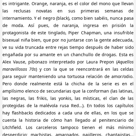
es intrigante. Orange, naranja, es el color del mono que llevan
las reclusas novatas en sus primeras semanas de
internamiento. Y el negro (black), como bien sabéis, nunca pasa
de moda. Así pues, de naranja, ingresa en prisión la
protagonista de este tinglado, Piper Chapman, una insufrible
bisexual niña bien, que por no juntarse con la gente adecuada,
ve su vida truncada entre rejas tiempo después de haber sido
engañada por su amante en un chanchullo de drogas. Esta es
Alex Vause, pibonazo interpretado por Laura Prepon (
Aquellos
maravillosos 70s
) y con la que se reencontrará en las celdas
para seguir manteniendo una tortuosa relación de amor/odio.
Pero donde realmente está la chicha de la serie es en el
amplísimo elenco de secundarias que la conforman (las latinas,
las negras, las frikis, las yonkis, las místicas, el clan de las
protegidas de la malévola rusa Red…). En todos los capítulos
hay flashbacks dedicados a cada una de ellas, en los que se
cuenta la historia de cómo han llegado al penitenciario de
Litchfield. Los carceleros tampoco tienen el más mínimo
desperdicio: machistas, amargados, pajilleros, chantajistas…