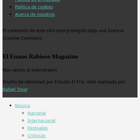
Política de cookies
Acerca de nosotros
El contenido de este sitio está protegido bajo una licencia
Creative Commons.
El Enano Rabioso Magazine
Nos vamos al mainstream
Diseño de identidad por Estudio El Frío. Web realizada por
Rafael Tovar
.
Música
Nacional
Internacional
Festivales
Crónicas