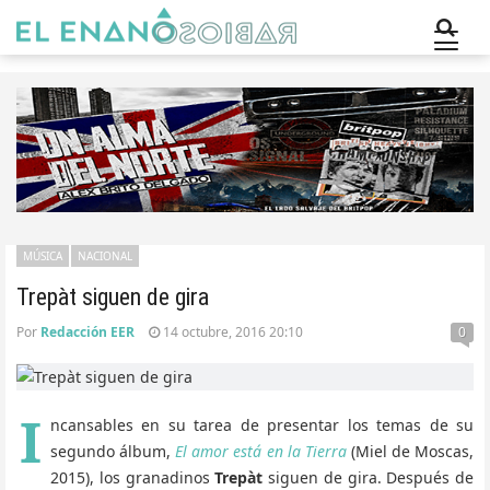
MÚSICA
NACIONAL
Trepàt siguen de gira
Por
Redacción EER
14 octubre, 2016 20:10
0
I
ncansables en su tarea de presentar los temas de su
segundo álbum,
El amor está en la Tierra
(Miel de Moscas,
2015), los granadinos
Trepàt
siguen de gira. Después de