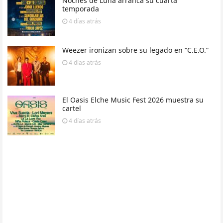
Noches de Luna arranca su cuarta
temporada
4 días
atrás
Weezer ironizan sobre su legado en “C.E.O.”
4 días
atrás
El Oasis Elche Music Fest 2026 muestra su
cartel
4 días
atrás