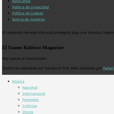
Aviso legal
Política de privacidad
Política de cookies
Acerca de nosotros
El contenido de este sitio está protegido bajo una licencia Crea
El Enano Rabioso Magazine
Nos vamos al mainstream
Diseño de identidad por Estudio El Frío. Web realizada por
Rafael
Música
Nacional
Internacional
Festivales
Crónicas
Discos