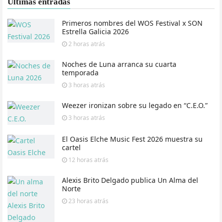
Últimas entradas
Primeros nombres del WOS Festival x SON
Estrella Galicia 2026
2 horas
atrás
Noches de Luna arranca su cuarta
temporada
3 horas
atrás
Weezer ironizan sobre su legado en “C.E.O.”
3 horas
atrás
El Oasis Elche Music Fest 2026 muestra su
cartel
12 horas
atrás
Alexis Brito Delgado publica Un Alma del
Norte
23 horas
atrás