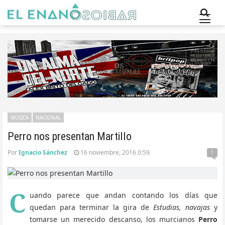
MÚSICA
NACIONAL
Perro nos presentan Martillo
Por
Ignacio Sánchez
16 noviembre, 2016 0:59
1
C
uando parece que andan contando los días que
quedan para terminar la gira de
Estudias, navajas
y
tomarse un merecido descanso, los murcianos
Perro