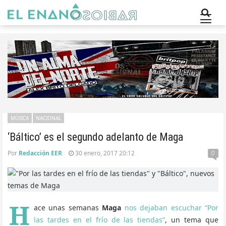
MÚSICA
NACIONAL
‘Báltico’ es el segundo adelanto de Maga
Por
Redacción EER
30 enero, 2017 20:12
0
H
ace unas semanas
Maga
nos dejaban escuchar “Por
las tardes en el frío de las tiendas”
, un tema que