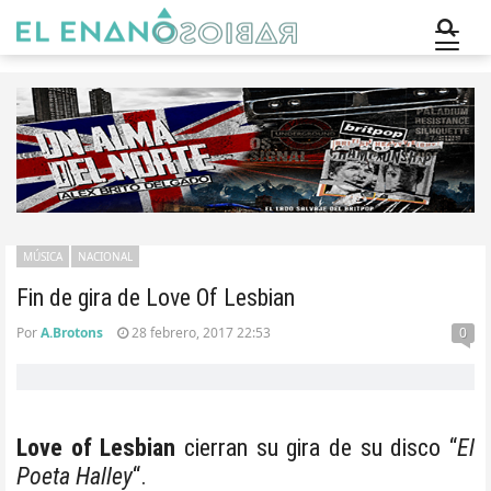
MÚSICA
NACIONAL
Fin de gira de Love Of Lesbian
Por
A.Brotons
28 febrero, 2017 22:53
0
Love of Lesbian
cierran su gira de su disco “
El
Poeta Halley
“.