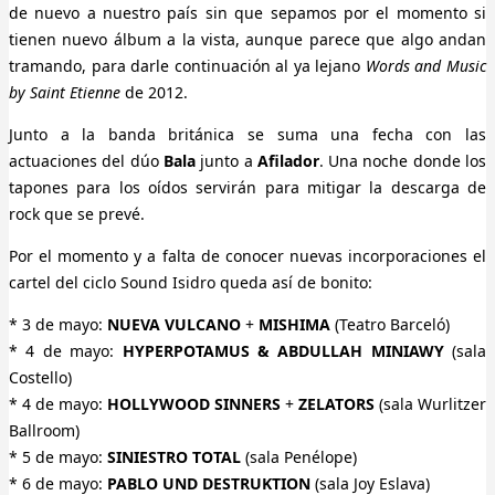
de nuevo a nuestro país sin que sepamos por el momento si
tienen nuevo álbum a la vista, aunque parece que algo andan
tramando, para darle continuación al ya lejano
Words and Music
by Saint Etienne
de 2012.
Junto a la banda británica se suma una fecha con las
actuaciones del dúo
Bala
junto a
Afilador
. Una noche donde los
tapones para los oídos servirán para mitigar la descarga de
rock que se prevé.
Por el momento y a falta de conocer nuevas incorporaciones el
cartel del ciclo Sound Isidro queda así de bonito:
* 3 de mayo:
NUEVA VULCANO
+
MISHIMA
(Teatro Barceló)
* 4 de mayo:
HYPERPOTAMUS & ABDULLAH MINIAWY
(sala
Costello)
* 4 de mayo:
HOLLYWOOD SINNERS
+
ZELATORS
(sala Wurlitzer
Ballroom)
* 5 de mayo:
SINIESTRO TOTAL
(sala Penélope)
* 6 de mayo:
PABLO UND DESTRUKTION
(sala Joy Eslava)