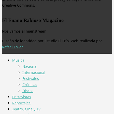
Creative Commons.
El Enano Rabioso Magazine
Nos vamos al mainstream
Diseño de identidad por Estudio El Frío. Web realizada por
Rafael Tovar
.
Música
Nacional
Internacional
Festivales
Crónicas
Discos
Entrevistas
Reportajes
Teatro, Cine y TV