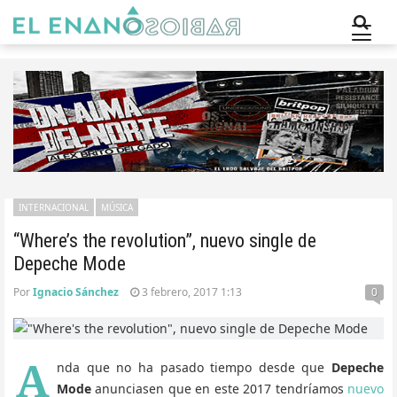
INTERNACIONAL
MÚSICA
“Where’s the revolution”, nuevo single de
Depeche Mode
Por
Ignacio Sánchez
3 febrero, 2017 1:13
0
A
nda que no ha pasado tiempo desde que
Depeche
Mode
anunciasen que en este 2017 tendríamos
nuevo